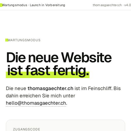
Wartungsmodus · Launch in Vorbereitung
thomasgaechter.ch · v4.0
WARTUNGSMODUS
Die neue Website
ist fast fertig.
Die neue
thomasgaechter.ch
ist im Feinschliff. Bis
dahin erreichen Sie mich unter
hello@thomasgaechter.ch
.
ZUGANGSCODE