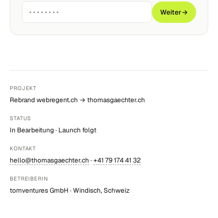
Weiter
→
PROJEKT
Rebrand webregent.ch → thomasgaechter.ch
STATUS
In Bearbeitung · Launch folgt
KONTAKT
hello@thomasgaechter.ch
·
+41 79 174 41 32
BETREIBERIN
tomventures GmbH · Windisch, Schweiz