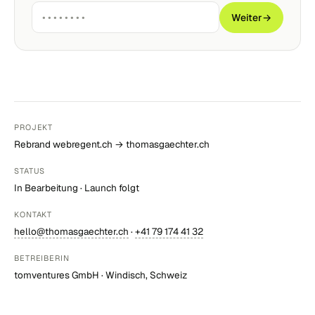
Weiter
→
PROJEKT
Rebrand webregent.ch → thomasgaechter.ch
STATUS
In Bearbeitung · Launch folgt
KONTAKT
hello@thomasgaechter.ch
·
+41 79 174 41 32
BETREIBERIN
tomventures GmbH · Windisch, Schweiz