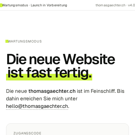
Wartungsmodus · Launch in Vorbereitung
thomasgaechter.ch · v4.0
WARTUNGSMODUS
Die neue Website
ist fast fertig.
Die neue
thomasgaechter.ch
ist im Feinschliff. Bis
dahin erreichen Sie mich unter
hello@thomasgaechter.ch
.
ZUGANGSCODE