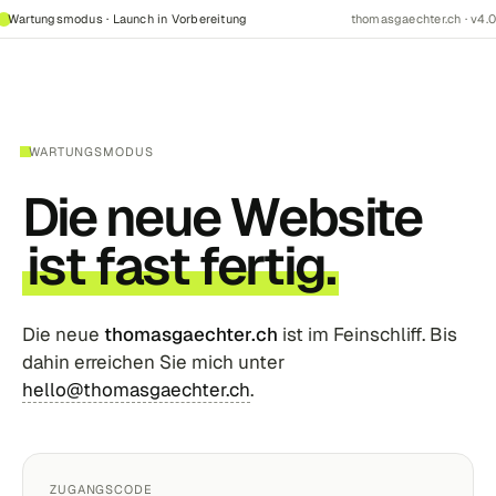
Wartungsmodus · Launch in Vorbereitung
thomasgaechter.ch · v4.0
WARTUNGSMODUS
Die neue Website
ist fast fertig.
Die neue
thomasgaechter.ch
ist im Feinschliff. Bis
dahin erreichen Sie mich unter
hello@thomasgaechter.ch
.
ZUGANGSCODE