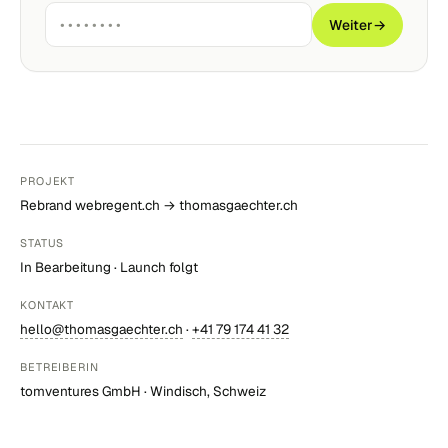
Weiter
→
PROJEKT
Rebrand webregent.ch → thomasgaechter.ch
STATUS
In Bearbeitung · Launch folgt
KONTAKT
hello@thomasgaechter.ch
·
+41 79 174 41 32
BETREIBERIN
tomventures GmbH · Windisch, Schweiz