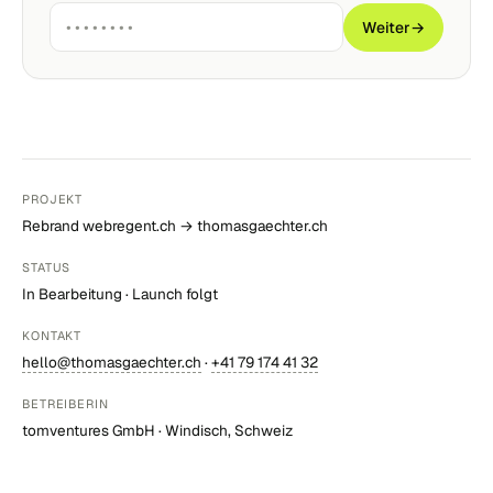
Weiter
→
PROJEKT
Rebrand webregent.ch → thomasgaechter.ch
STATUS
In Bearbeitung · Launch folgt
KONTAKT
hello@thomasgaechter.ch
·
+41 79 174 41 32
BETREIBERIN
tomventures GmbH · Windisch, Schweiz