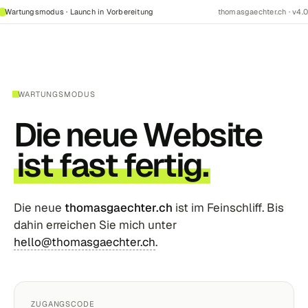
Wartungsmodus · Launch in Vorbereitung
thomasgaechter.ch · v4.0
WARTUNGSMODUS
Die neue Website
ist fast fertig.
Die neue
thomasgaechter.ch
ist im Feinschliff. Bis
dahin erreichen Sie mich unter
hello@thomasgaechter.ch
.
ZUGANGSCODE