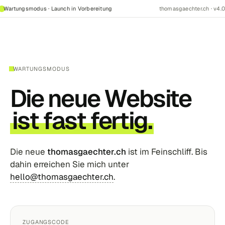
Wartungsmodus · Launch in Vorbereitung
thomasgaechter.ch · v4.0
WARTUNGSMODUS
Die neue Website
ist fast fertig.
Die neue
thomasgaechter.ch
ist im Feinschliff. Bis
dahin erreichen Sie mich unter
hello@thomasgaechter.ch
.
ZUGANGSCODE