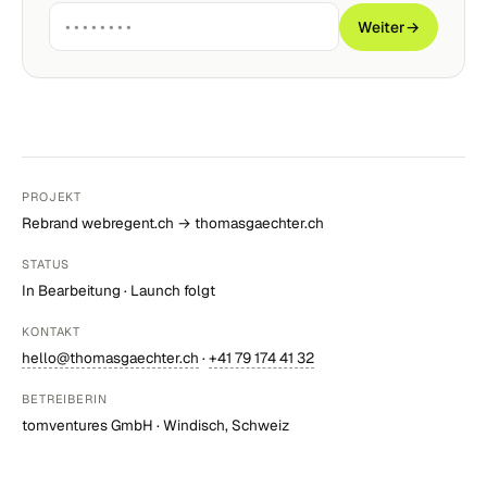
Weiter
→
PROJEKT
Rebrand webregent.ch → thomasgaechter.ch
STATUS
In Bearbeitung · Launch folgt
KONTAKT
hello@thomasgaechter.ch
·
+41 79 174 41 32
BETREIBERIN
tomventures GmbH · Windisch, Schweiz