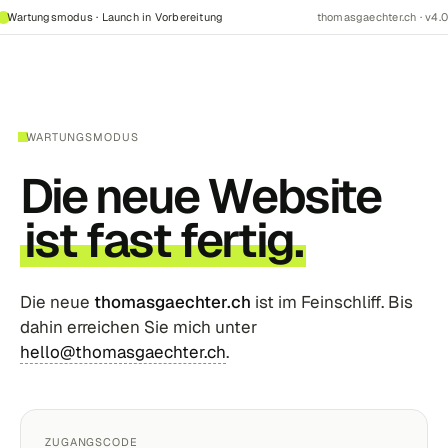
Wartungsmodus · Launch in Vorbereitung
thomasgaechter.ch · v4.0
WARTUNGSMODUS
Die neue Website
ist fast fertig.
Die neue
thomasgaechter.ch
ist im Feinschliff. Bis
dahin erreichen Sie mich unter
hello@thomasgaechter.ch
.
ZUGANGSCODE