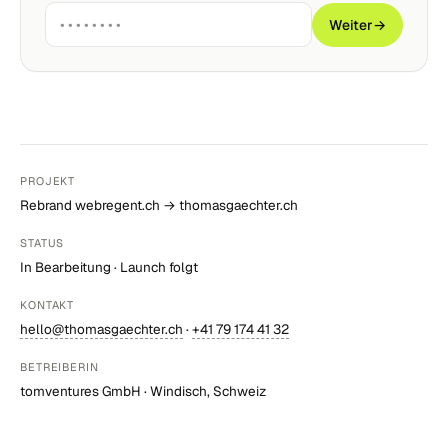
Weiter
→
PROJEKT
Rebrand webregent.ch → thomasgaechter.ch
STATUS
In Bearbeitung · Launch folgt
KONTAKT
hello@thomasgaechter.ch
·
+41 79 174 41 32
BETREIBERIN
tomventures GmbH · Windisch, Schweiz