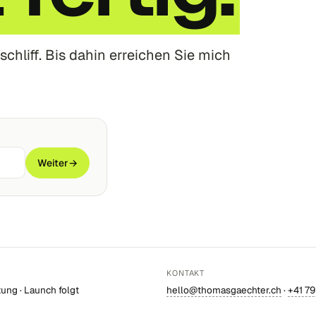
schliff. Bis dahin erreichen Sie mich
Weiter
→
KONTAKT
tung · Launch folgt
hello@thomasgaechter.ch
·
+41 79