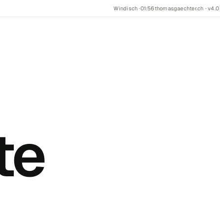
Windisch ·
01:56
thomasgaechter.ch · v4.0
te