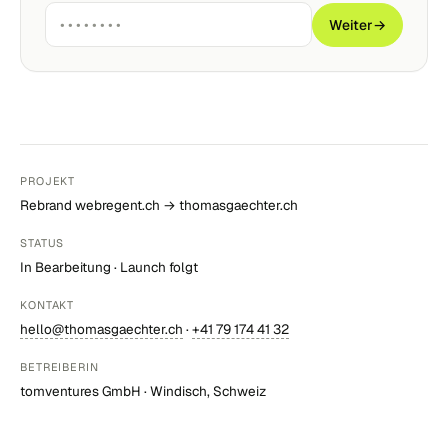
Weiter
→
PROJEKT
Rebrand webregent.ch → thomasgaechter.ch
STATUS
In Bearbeitung · Launch folgt
KONTAKT
hello@thomasgaechter.ch
·
+41 79 174 41 32
BETREIBERIN
tomventures GmbH · Windisch, Schweiz