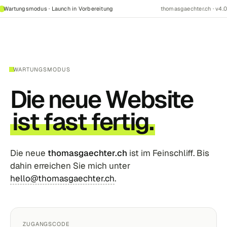
Wartungsmodus · Launch in Vorbereitung
thomasgaechter.ch · v4.0
WARTUNGSMODUS
Die neue Website
ist fast fertig.
Die neue
thomasgaechter.ch
ist im Feinschliff. Bis
dahin erreichen Sie mich unter
hello@thomasgaechter.ch
.
ZUGANGSCODE