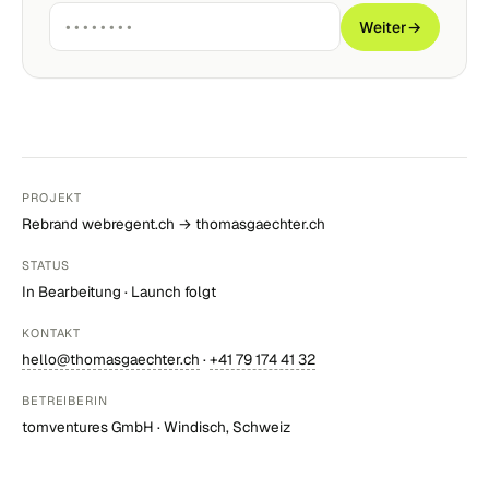
Weiter
→
PROJEKT
Rebrand webregent.ch → thomasgaechter.ch
STATUS
In Bearbeitung · Launch folgt
KONTAKT
hello@thomasgaechter.ch
·
+41 79 174 41 32
BETREIBERIN
tomventures GmbH · Windisch, Schweiz