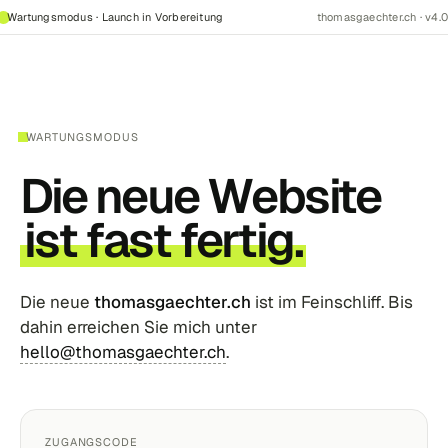
Wartungsmodus · Launch in Vorbereitung
thomasgaechter.ch · v4.0
WARTUNGSMODUS
Die neue Website
ist fast fertig.
Die neue
thomasgaechter.ch
ist im Feinschliff. Bis
dahin erreichen Sie mich unter
hello@thomasgaechter.ch
.
ZUGANGSCODE