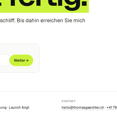
schliff. Bis dahin erreichen Sie mich
Weiter
→
KONTAKT
tung · Launch folgt
hello@thomasgaechter.ch
·
+41 79