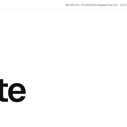
Windisch ·
01:44
thomasgaechter.ch · v4.0
te